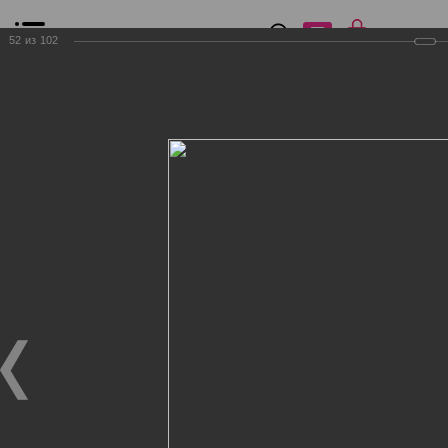
0
₽
0
52
из
102
Список сравнения
Все товары
Фильтр
Главная
Общение
Фотогалерея
Клиенты Дог Бутик
Клиенты Дог Бутик
Клиенты Дог Бутик