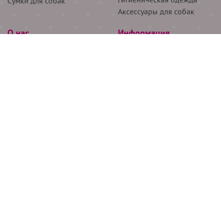
Сумки для собак
Аксессуары для собак
О нас
Информация
Партнёрам
Снятие мерок
Акции
Доставка
О нас
Возврат
Новости
Где купить
Бренды
Блог
Контакты
Следите за нами
+7 (926) 311-64-74
+7 (495) 314-38-00
Все права защищены ООО “Де Бирс”