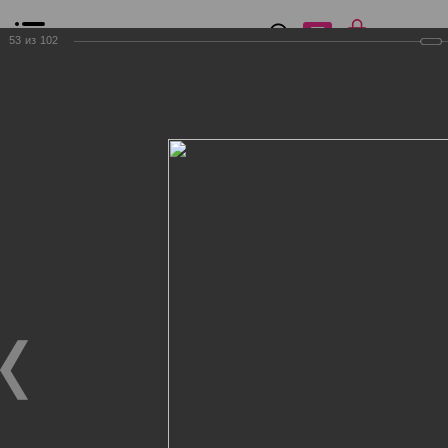
0
₽
0
53
из
102
Список сравнения
Все товары
Фильтр
Главная
Общение
Фотогалерея
Клиенты Дог Бутик
Клиенты Дог Бутик
Клиенты Дог Бутик