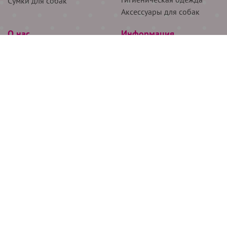
Сумки для собак
Аксессуары для собак
О нас
Информация
Партнёрам
Снятие мерок
Акции
Доставка
О нас
Возврат
Новости
Где купить
Бренды
Блог
Контакты
Следите за нами
+7 (926) 311-64-74
+7 (495) 314-38-00
Все права защищены ООО “Де Бирс”