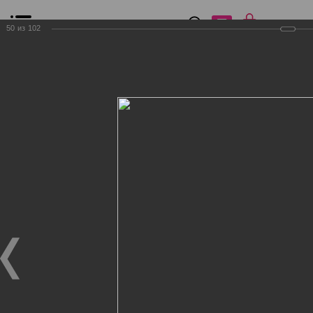
0
₽
0
50
из
102
Список сравнения
Все товары
Фильтр
Главная
Общение
Фотогалерея
Клиенты Дог Бутик
Клиенты Дог Бутик
Клиенты Дог Бутик