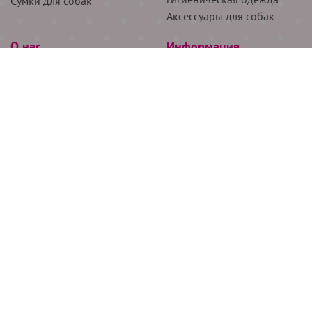
Сумки для собак
Аксессуары для собак
О нас
Информация
Партнёрам
Снятие мерок
Акции
Доставка
О нас
Возврат
Новости
Где купить
Бренды
Блог
Контакты
Следите за нами
+7 (926) 311-64-74
+7 (495) 314-38-00
Все права защищены ООО “Де Бирс”