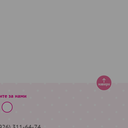
наверх
ите за нами
(926) 311-64-74