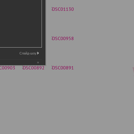
Слайд-шоу: