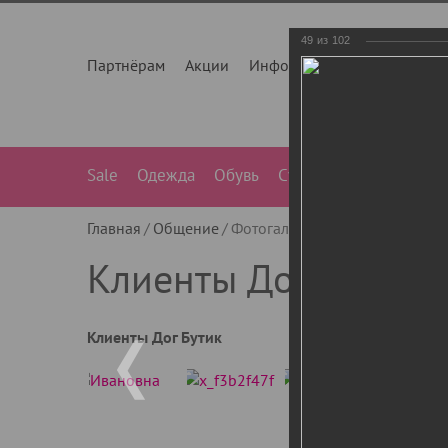
49
из
102
Партнёрам
Акции
Инфо
О нас
Контакты
Sale
Одежда
Обувь
Сумки
Лежанки
Ле
Главная
Общение
Фотогалерея
Клиенты Дог Бу
Клиенты Дог Бутик
Клиенты Дог Бутик