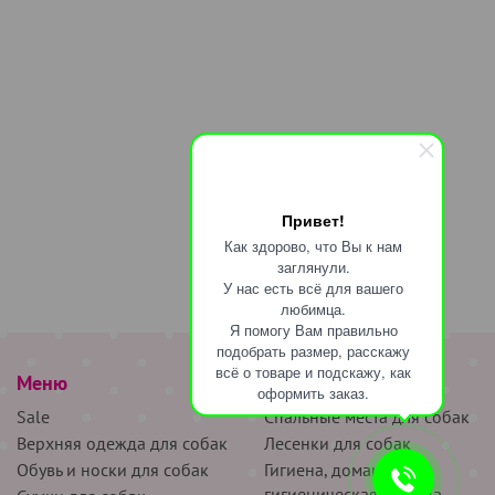
Привет!
Как здорово, что Вы к нам
заглянули.
У нас есть всё для вашего
любимца.
Я помогу Вам правильно
подобрать размер, расскажу
всё о товаре и подскажу, как
Меню
наверх
оформить заказ.
Sale
Спальные места для собак
Верхняя одежда для собак
Лесенки для собак
Обувь и носки для собак
Гигиена, домашняя и
гигиеническая одежда