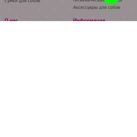
Сумки для собак
Аксессуары для собак
О нас
Информация
Партнёрам
Снятие мерок
Акции
Доставка
О нас
Возврат
Новости
Где купить
Бренды
Блог
Контакты
Следите за нами
+7 (926) 311-64-74
+7 (495) 314-38-00
Все права защищены ООО “Де Бирс”