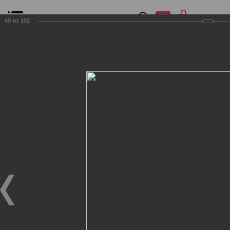
0
₽
0
49
из
102
Список сравнения
Все товары
Фильтр
Главная
Общение
Фотогалерея
Клиенты Дог Бутик
Клиенты Дог Бутик
Клиенты Дог Бутик