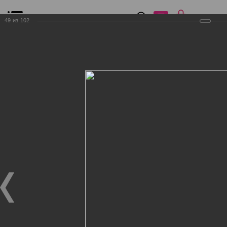
0
₽
0
49
из
102
Список сравнения
Все товары
Фильтр
Главная
Общение
Фотогалерея
Клиенты Дог Бутик
Клиенты Дог Бутик
Клиенты Дог Бутик