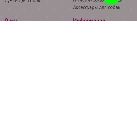
Сумки для собак
Аксессуары для собак
О нас
Информация
Партнёрам
Снятие мерок
Акции
Доставка
О нас
Возврат
Новости
Где купить
Бренды
Блог
Контакты
Следите за нами
+7 (926) 311-64-74
+7 (495) 314-38-00
Все права защищены ООО “Де Бирс”