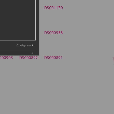
Слайд-шоу: