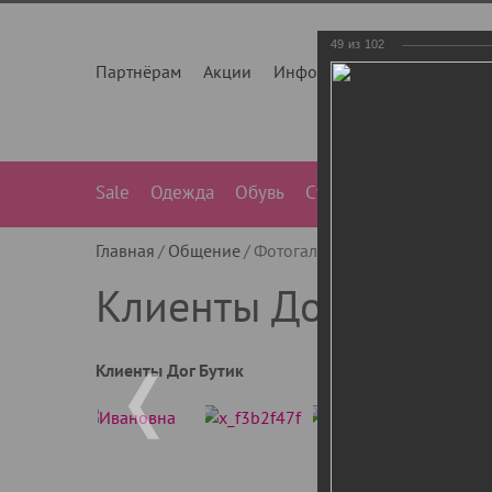
49
из
102
Партнёрам
Акции
Инфо
О нас
Контакты
Sale
Одежда
Обувь
Сумки
Лежанки
Ле
Главная
Общение
Фотогалерея
Клиенты Дог Бу
Клиенты Дог Бутик
Клиенты Дог Бутик