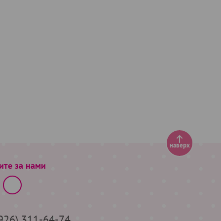
наверх
ите за нами
(926) 311-64-74