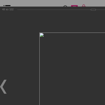
0
₽
0
48
из
102
Список сравнения
Все товары
Фильтр
Главная
Общение
Фотогалерея
Клиенты Дог Бутик
Клиенты Дог Бутик
Клиенты Дог Бутик