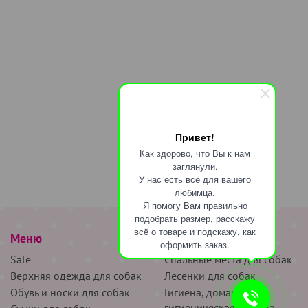
Привет!
Как здорово, что Вы к нам
заглянули.
У нас есть всё для вашего
любимца.
Я помогу Вам правильно
подобрать размер, расскажу
всё о товаре и подскажу, как
Меню
наверх
оформить заказ.
Sale
Спальные места для собак
Верхняя одежда для собак
Лесенки для собак
Обувь и носки для собак
Гигиена, домашняя и
гигиеническая одежда