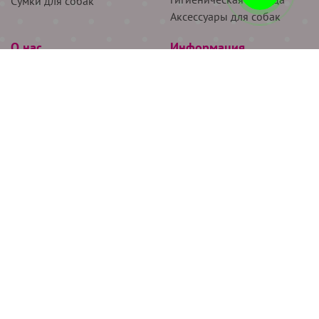
Сумки для собак
Аксессуары для собак
О нас
Информация
Партнёрам
Снятие мерок
Акции
Доставка
О нас
Возврат
Новости
Где купить
Бренды
Блог
Контакты
Следите за нами
+7 (926) 311-64-74
+7 (495) 314-38-00
Все права защищены ООО “Де Бирс”