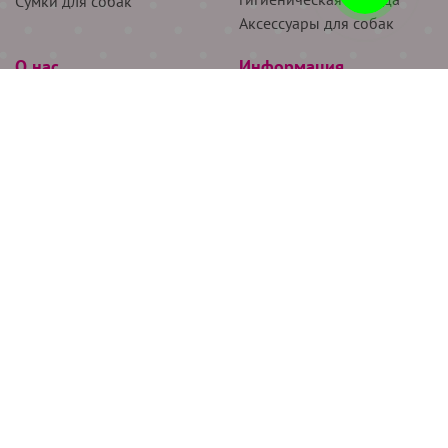
Сумки для собак
Аксессуары для собак
О нас
Информация
Партнёрам
Снятие мерок
Акции
Доставка
О нас
Возврат
Новости
Где купить
Бренды
Блог
Контакты
Следите за нами
+7 (926) 311-64-74
+7 (495) 314-38-00
Все права защищены ООО “Де Бирс”