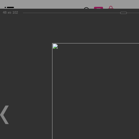
0
₽
0
48
из
102
Список сравнения
Все товары
Фильтр
Главная
Общение
Фотогалерея
Клиенты Дог Бутик
Клиенты Дог Бутик
Клиенты Дог Бутик