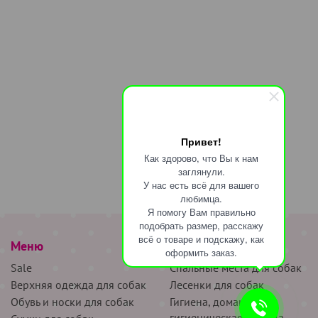
Привет!
Как здорово, что Вы к нам
заглянули.
У нас есть всё для вашего
любимца.
Я помогу Вам правильно
подобрать размер, расскажу
всё о товаре и подскажу, как
Меню
наверх
оформить заказ.
Sale
Спальные места для собак
Верхняя одежда для собак
Лесенки для собак
Обувь и носки для собак
Гигиена, домашняя и
гигиеническая одежда