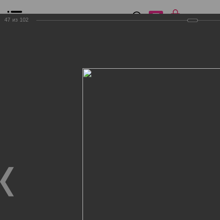
0
₽
0
47
из
102
Список сравнения
Все товары
Фильтр
Главная
Общение
Фотогалерея
Клиенты Дог Бутик
Клиенты Дог Бутик
Клиенты Дог Бутик