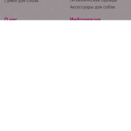
Сумки для собак
Аксессуары для собак
О нас
Информация
Партнёрам
Снятие мерок
Акции
Доставка
О нас
Возврат
Новости
Где купить
Бренды
Блог
Контакты
Следите за нами
+7 (926) 311-64-74
+7 (495) 314-38-00
Все права защищены ООО “Де Бирс”