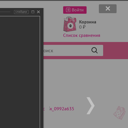
Войти
слайдер
Корзина
0
0
₽
Список сравнения
Фильтр