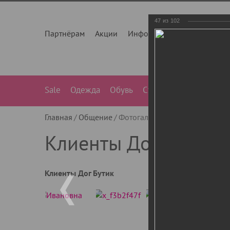
47
из
102
Партнёрам
Акции
Инфо
О нас
Контакты
Sale
Одежда
Обувь
Сумки
Лежанки
Ле
Главная
Общение
Фотогалерея
Клиенты Дог Бу
Клиенты Дог Бутик
Клиенты Дог Бутик