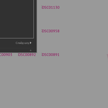
Слайд-шоу: