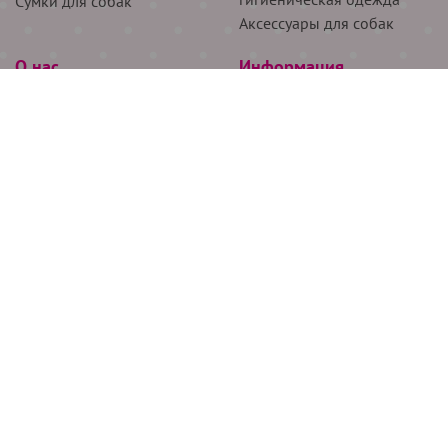
Сумки для собак
Аксессуары для собак
О нас
Информация
Партнёрам
Снятие мерок
Акции
Доставка
О нас
Возврат
Новости
Где купить
Бренды
Блог
Контакты
Следите за нами
+7 (926) 311-64-74
+7 (495) 314-38-00
Все права защищены ООО “Де Бирс”