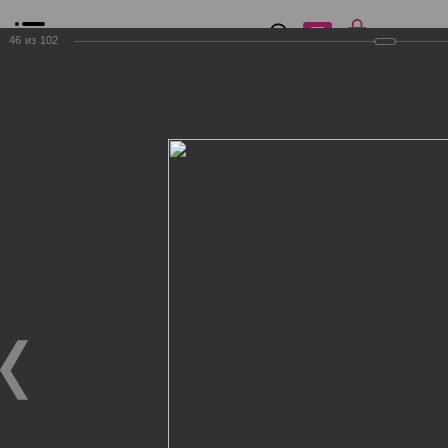
0
₽
0
46
из
102
Список сравнения
Все товары
Фильтр
Главная
Общение
Фотогалерея
Клиенты Дог Бутик
Клиенты Дог Бутик
Клиенты Дог Бутик