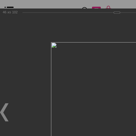
0
₽
0
46
из
102
Список сравнения
Все товары
Фильтр
Главная
Общение
Фотогалерея
Клиенты Дог Бутик
Клиенты Дог Бутик
Клиенты Дог Бутик