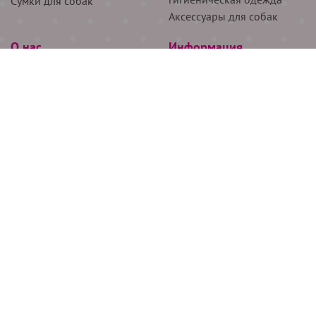
Сумки для собак
Аксессуары для собак
О нас
Информация
Партнёрам
Снятие мерок
Акции
Доставка
О нас
Возврат
Новости
Где купить
Бренды
Блог
Контакты
Следите за нами
+7 (926) 311-64-74
+7 (495) 314-38-00
Все права защищены ООО “Де Бирс”