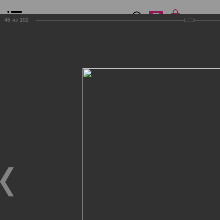
0
₽
0
46
из
102
Список сравнения
Все товары
Фильтр
Главная
Общение
Фотогалерея
Клиенты Дог Бутик
Клиенты Дог Бутик
Клиенты Дог Бутик