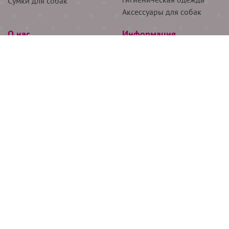
Сумки для собак
Аксессуары для собак
О нас
Информация
Партнёрам
Снятие мерок
Акции
Доставка
О нас
Возврат
Новости
Где купить
Бренды
Блог
Контакты
Следите за нами
+7 (926) 311-64-74
+7 (495) 314-38-00
Все права защищены ООО “Де Бирс”