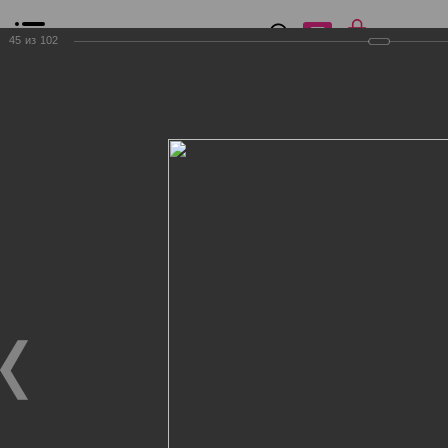
0
₽
0
45
из
102
Список сравнения
Все товары
Фильтр
Главная
Общение
Фотогалерея
Клиенты Дог Бутик
Клиенты Дог Бутик
Клиенты Дог Бутик