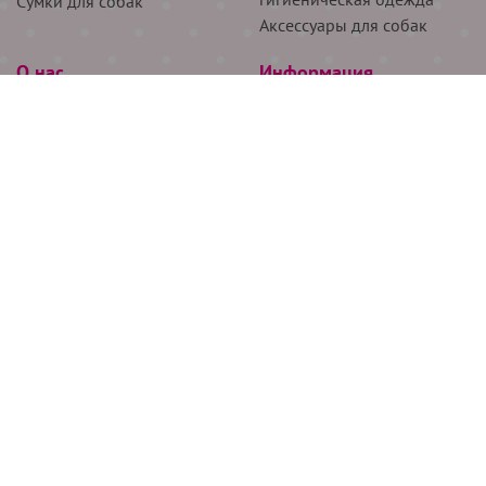
Сумки для собак
Аксессуары для собак
О нас
Информация
Партнёрам
Снятие мерок
Акции
Доставка
О нас
Возврат
Новости
Где купить
Бренды
Блог
Контакты
Следите за нами
+7 (926) 311-64-74
+7 (495) 314-38-00
Все права защищены ООО “Де Бирс”