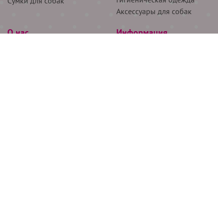
Сумки для собак
Аксессуары для собак
О нас
Информация
Партнёрам
Снятие мерок
Акции
Доставка
О нас
Возврат
Новости
Где купить
Бренды
Блог
Контакты
Следите за нами
+7 (926) 311-64-74
+7 (495) 314-38-00
Все права защищены ООО “Де Бирс”