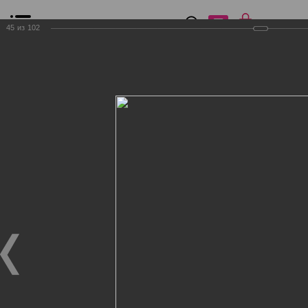
0
₽
0
45
из
102
Список сравнения
Все товары
Фильтр
Главная
Общение
Фотогалерея
Клиенты Дог Бутик
Клиенты Дог Бутик
Клиенты Дог Бутик