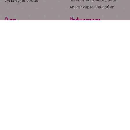
Сумки для собак
Аксессуары для собак
О нас
Информация
Партнёрам
Снятие мерок
Акции
Доставка
О нас
Возврат
Новости
Где купить
Бренды
Блог
Контакты
Следите за нами
+7 (926) 311-64-74
+7 (495) 314-38-00
Все права защищены ООО “Де Бирс”