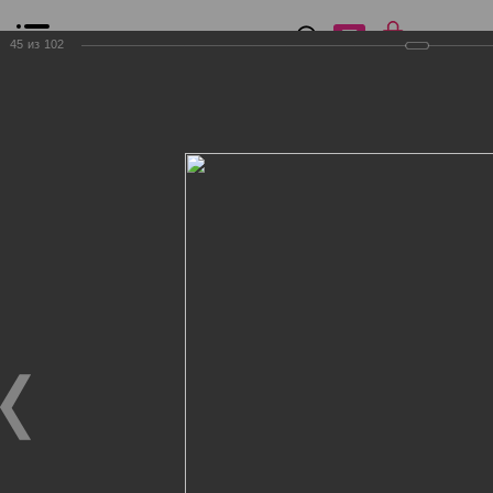
0
₽
0
45
из
102
Список сравнения
Все товары
Фильтр
Главная
Общение
Фотогалерея
Клиенты Дог Бутик
Клиенты Дог Бутик
Клиенты Дог Бутик