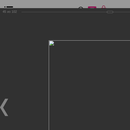
0
₽
0
45
из
102
Список сравнения
Все товары
Фильтр
Главная
Общение
Фотогалерея
Клиенты Дог Бутик
Клиенты Дог Бутик
Клиенты Дог Бутик