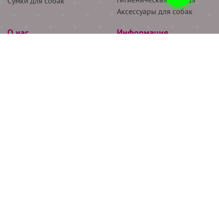
Сумки для собак
Аксессуары для собак
О нас
Информация
Партнёрам
Снятие мерок
Акции
Доставка
О нас
Возврат
Новости
Где купить
Бренды
Блог
Контакты
Следите за нами
+7 (926) 311-64-74
+7 (495) 314-38-00
Все права защищены ООО “Де Бирс”