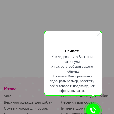
Привет!
Как здорово, что Вы к нам
заглянули.
У нас есть всё для вашего
любимца.
Я помогу Вам правильно
подобрать размер, расскажу
всё о товаре и подскажу, как
Меню
наверх
оформить заказ.
Sale
Спальные места для собак
Верхняя одежда для собак
Лесенки для собак
Обувь и носки для собак
Гигиена, домашняя и
гигиеническая одежда