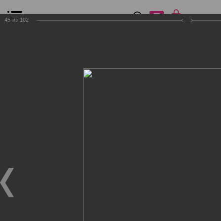
0
₽
0
45
из
102
Список сравнения
Все товары
Фильтр
Главная
Общение
Фотогалерея
Клиенты Дог Бутик
Клиенты Дог Бутик
Клиенты Дог Бутик