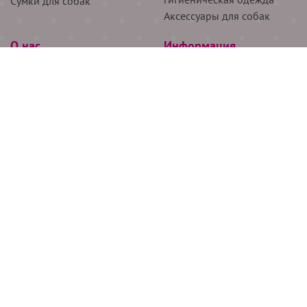
Сумки для собак
Аксессуары для собак
О нас
Информация
Партнёрам
Снятие мерок
Акции
Доставка
О нас
Возврат
Новости
Где купить
Бренды
Блог
Контакты
Следите за нами
+7 (926) 311-64-74
+7 (495) 314-38-00
Все права защищены ООО “Де Бирс”