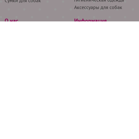
Сумки для собак
Аксессуары для собак
О нас
Информация
Партнёрам
Снятие мерок
Акции
Доставка
О нас
Возврат
Новости
Где купить
Бренды
Блог
Контакты
Следите за нами
+7 (926) 311-64-74
+7 (495) 314-38-00
Все права защищены ООО “Де Бирс”