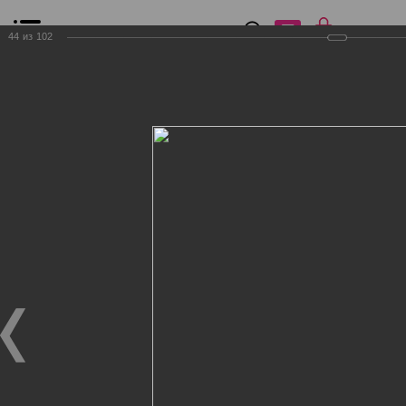
0
₽
0
44
из
102
Список сравнения
Все товары
Фильтр
Главная
Общение
Фотогалерея
Клиенты Дог Бутик
Клиенты Дог Бутик
Клиенты Дог Бутик