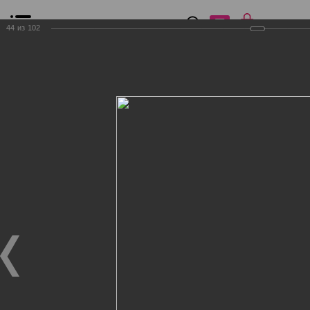
0
₽
0
44
из
102
Список сравнения
Все товары
Фильтр
Главная
Общение
Фотогалерея
Клиенты Дог Бутик
Клиенты Дог Бутик
Клиенты Дог Бутик