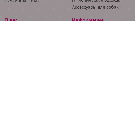
Сумки для собак
Аксессуары для собак
О нас
Информация
Партнёрам
Снятие мерок
Акции
Доставка
О нас
Возврат
Новости
Где купить
Бренды
Блог
Контакты
Следите за нами
+7 (926) 311-64-74
+7 (495) 314-38-00
Все права защищены ООО “Де Бирс”