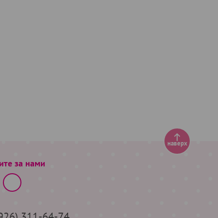
наверх
ите за нами
(926) 311-64-74