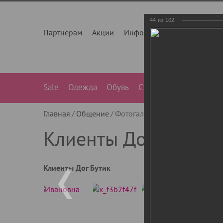
44
из
102
Партнёрам
Акции
Инфо
О нас
Контакты
Sale
Одежда
Обувь
Сумки
Лежанки
Ле
Главная
Общение
Фотогалерея
Клиенты Дог Бу
Клиенты Дог Бутик
Клиенты Дог Бутик