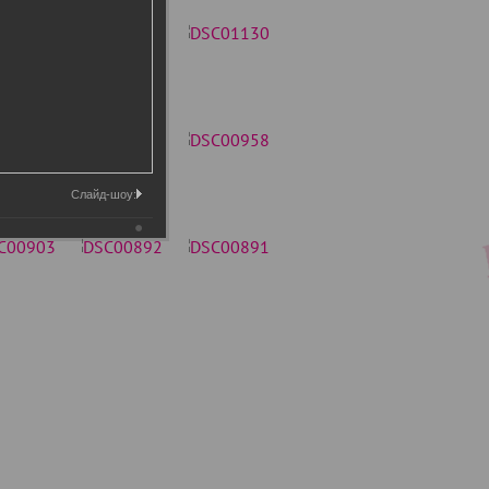
Слайд-шоу: