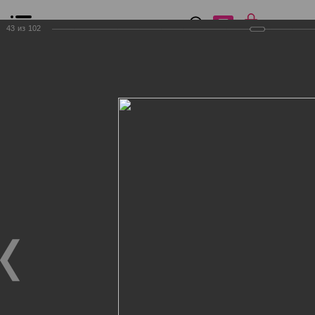
0
₽
0
43
из
102
Список сравнения
Все товары
Фильтр
Главная
Общение
Фотогалерея
Клиенты Дог Бутик
Клиенты Дог Бутик
Клиенты Дог Бутик