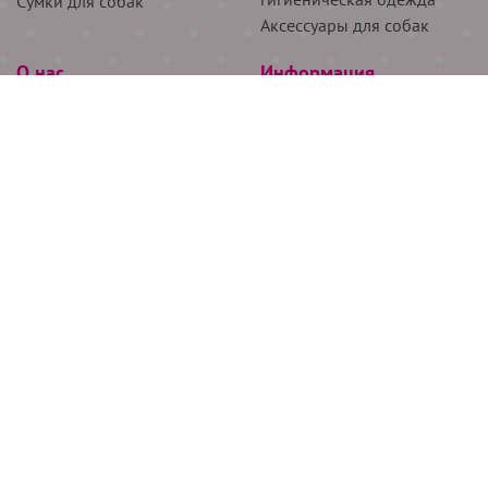
Сумки для собак
Аксессуары для собак
О нас
Информация
Партнёрам
Снятие мерок
Акции
Доставка
О нас
Возврат
Новости
Где купить
Бренды
Блог
Контакты
Следите за нами
+7 (926) 311-64-74
+7 (495) 314-38-00
Все права защищены ООО “Де Бирс”