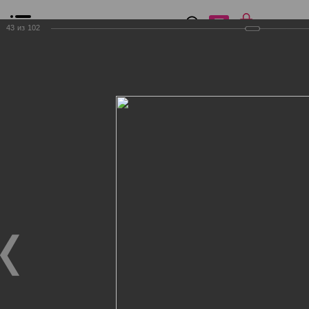
0
₽
0
43
из
102
Список сравнения
Все товары
Фильтр
Главная
Общение
Фотогалерея
Клиенты Дог Бутик
Клиенты Дог Бутик
Клиенты Дог Бутик