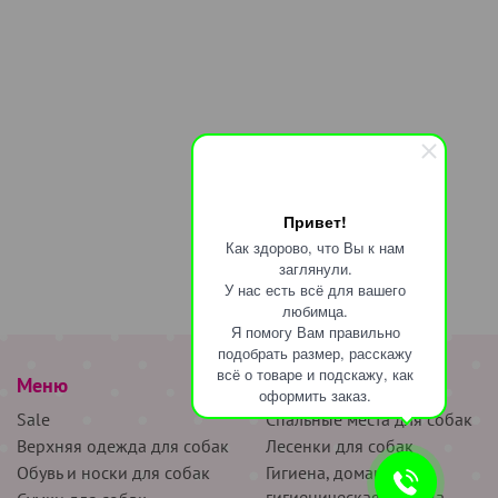
Привет!
Как здорово, что Вы к нам
заглянули.
У нас есть всё для вашего
любимца.
Я помогу Вам правильно
подобрать размер, расскажу
всё о товаре и подскажу, как
Меню
наверх
оформить заказ.
Sale
Спальные места для собак
Верхняя одежда для собак
Лесенки для собак
Обувь и носки для собак
Гигиена, домашняя и
гигиеническая одежда