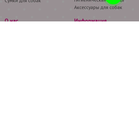
Сумки для собак
Аксессуары для собак
О нас
Информация
Партнёрам
Снятие мерок
Акции
Доставка
О нас
Возврат
Новости
Где купить
Бренды
Блог
Контакты
Следите за нами
+7 (926) 311-64-74
+7 (495) 314-38-00
Все права защищены ООО “Де Бирс”