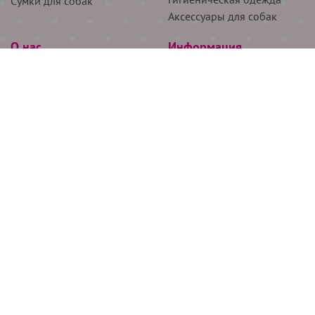
Сумки для собак
Аксессуары для собак
О нас
Информация
Партнёрам
Снятие мерок
Акции
Доставка
О нас
Возврат
Новости
Где купить
Бренды
Блог
Контакты
Следите за нами
+7 (926) 311-64-74
+7 (495) 314-38-00
Все права защищены ООО “Де Бирс”