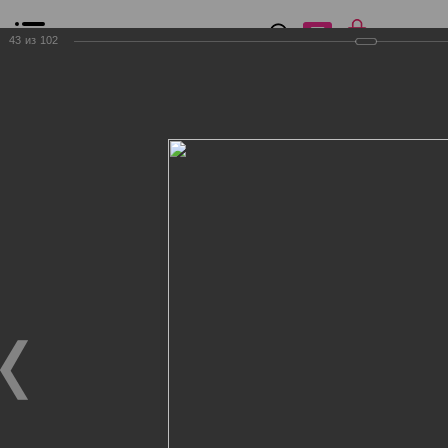
0
₽
0
43
из
102
Список сравнения
Все товары
Фильтр
Главная
Общение
Фотогалерея
Клиенты Дог Бутик
Клиенты Дог Бутик
Клиенты Дог Бутик