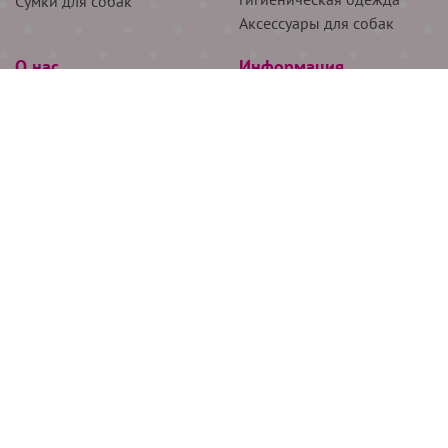
Сумки для собак
Аксессуары для собак
О нас
Информация
Партнёрам
Снятие мерок
Акции
Доставка
О нас
Возврат
Новости
Где купить
Бренды
Блог
Контакты
Следите за нами
+7 (926) 311-64-74
+7 (495) 314-38-00
Все права защищены ООО “Де Бирс”