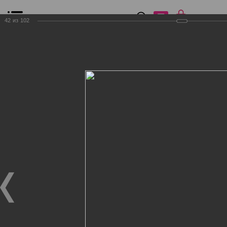
0
₽
0
42
из
102
Список сравнения
Все товары
Фильтр
Главная
Общение
Фотогалерея
Клиенты Дог Бутик
Клиенты Дог Бутик
Клиенты Дог Бутик