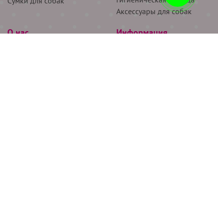
Сумки для собак
Аксессуары для собак
О нас
Информация
Партнёрам
Снятие мерок
Акции
Доставка
О нас
Возврат
Новости
Где купить
Бренды
Блог
Контакты
Следите за нами
+7 (926) 311-64-74
+7 (495) 314-38-00
Все права защищены ООО “Де Бирс”