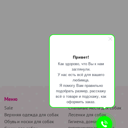
Привет!
Как здорово, что Вы к нам
заглянули.
У нас есть всё для вашего
любимца.
Я помогу Вам правильно
подобрать размер, расскажу
всё о товаре и подскажу, как
Меню
наверх
оформить заказ.
Sale
Спальные места для собак
Верхняя одежда для собак
Лесенки для собак
Обувь и носки для собак
Гигиена, домашняя и
гигиеническая одежда