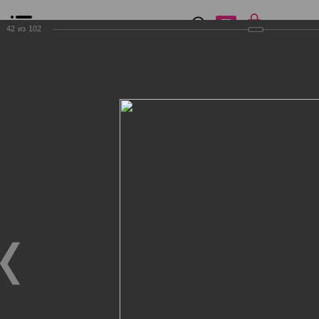
0
₽
0
42
из
102
Список сравнения
Все товары
Фильтр
Главная
Общение
Фотогалерея
Клиенты Дог Бутик
Клиенты Дог Бутик
Клиенты Дог Бутик