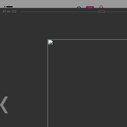
0
₽
0
42
из
102
Список сравнения
Все товары
Фильтр
Главная
Общение
Фотогалерея
Клиенты Дог Бутик
Клиенты Дог Бутик
Клиенты Дог Бутик