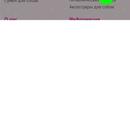
Сумки для собак
Аксессуары для собак
О нас
Информация
Партнёрам
Снятие мерок
Акции
Доставка
О нас
Возврат
Новости
Где купить
Бренды
Блог
Контакты
Следите за нами
+7 (926) 311-64-74
+7 (495) 314-38-00
Все права защищены ООО “Де Бирс”