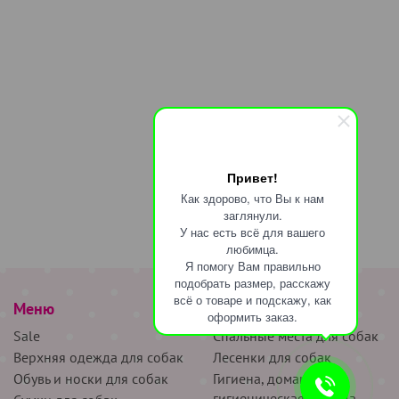
Привет!
Как здорово, что Вы к нам
заглянули.
У нас есть всё для вашего
любимца.
Я помогу Вам правильно
подобрать размер, расскажу
всё о товаре и подскажу, как
Меню
наверх
оформить заказ.
Sale
Спальные места для собак
Верхняя одежда для собак
Лесенки для собак
Обувь и носки для собак
Гигиена, домашняя и
гигиеническая одежда