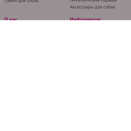
Сумки для собак
Аксессуары для собак
О нас
Информация
Партнёрам
Снятие мерок
Акции
Доставка
О нас
Возврат
Новости
Где купить
Бренды
Блог
Контакты
Следите за нами
+7 (926) 311-64-74
+7 (495) 314-38-00
Все права защищены ООО “Де Бирс”