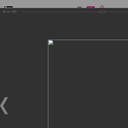
0
₽
0
42
из
102
Список сравнения
Все товары
Фильтр
Главная
Общение
Фотогалерея
Клиенты Дог Бутик
Клиенты Дог Бутик
Клиенты Дог Бутик