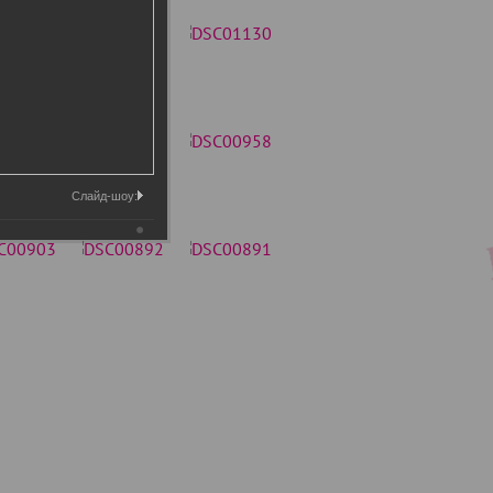
Слайд-шоу: