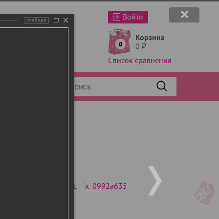
Войти
слайдер
Корзина
0
0
₽
Список сравнения
Фильтр