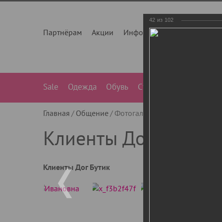
42
из
102
Партнёрам
Акции
Инфо
О нас
Контакты
Sale
Одежда
Обувь
Сумки
Лежанки
Ле
Главная
Общение
Фотогалерея
Клиенты Дог Бу
Клиенты Дог Бутик
Клиенты Дог Бутик