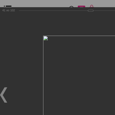
0
₽
0
41
из
102
Список сравнения
Все товары
Фильтр
Главная
Общение
Фотогалерея
Клиенты Дог Бутик
Клиенты Дог Бутик
Клиенты Дог Бутик