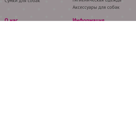
Сумки для собак
Аксессуары для собак
О нас
Информация
Партнёрам
Снятие мерок
Акции
Доставка
О нас
Возврат
Новости
Где купить
Бренды
Блог
Контакты
Следите за нами
+7 (926) 311-64-74
+7 (495) 314-38-00
Все права защищены ООО “Де Бирс”