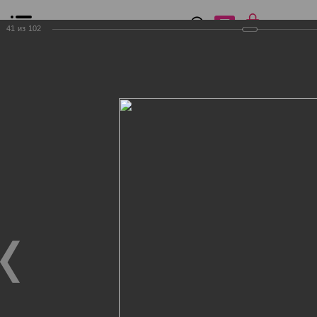
0
₽
0
41
из
102
Список сравнения
Все товары
Фильтр
Главная
Общение
Фотогалерея
Клиенты Дог Бутик
Клиенты Дог Бутик
Клиенты Дог Бутик