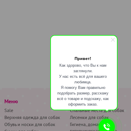
Привет!
Как здорово, что Вы к нам
заглянули.
У нас есть всё для вашего
любимца.
Я помогу Вам правильно
подобрать размер, расскажу
всё о товаре и подскажу, как
Меню
наверх
оформить заказ.
Sale
Спальные места для собак
Верхняя одежда для собак
Лесенки для собак
Обувь и носки для собак
Гигиена, домашняя и
гигиеническая одежда