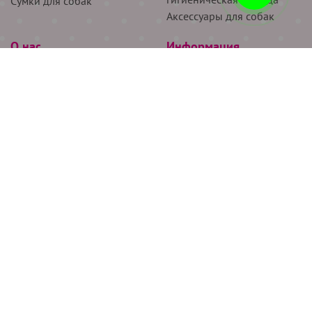
Сумки для собак
Аксессуары для собак
О нас
Информация
Партнёрам
Снятие мерок
Акции
Доставка
О нас
Возврат
Новости
Где купить
Бренды
Блог
Контакты
Следите за нами
+7 (926) 311-64-74
+7 (495) 314-38-00
Все права защищены ООО “Де Бирс”