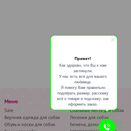
Привет!
Как здорово, что Вы к нам
заглянули.
У нас есть всё для вашего
любимца.
Я помогу Вам правильно
подобрать размер, расскажу
всё о товаре и подскажу, как
Меню
наверх
оформить заказ.
Sale
Спальные места для собак
Верхняя одежда для собак
Лесенки для собак
Обувь и носки для собак
Гигиена, домашняя и
гигиеническая одежда