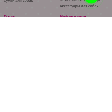
Сумки для собак
Аксессуары для собак
О нас
Информация
Партнёрам
Снятие мерок
Акции
Доставка
О нас
Возврат
Новости
Где купить
Бренды
Блог
Контакты
Следите за нами
+7 (926) 311-64-74
+7 (495) 314-38-00
Все права защищены ООО “Де Бирс”