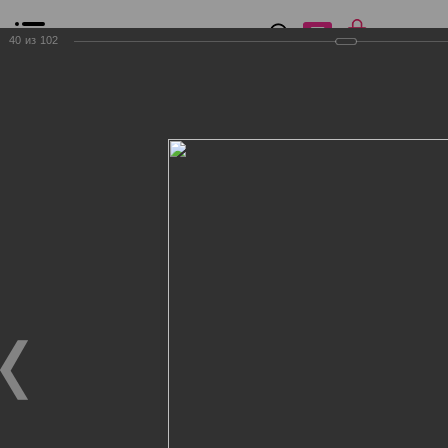
0
₽
0
40
из
102
Список сравнения
Все товары
Фильтр
Главная
Общение
Фотогалерея
Клиенты Дог Бутик
Клиенты Дог Бутик
Клиенты Дог Бутик