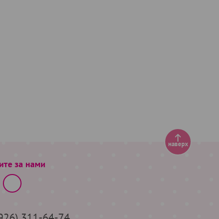
наверх
ите за нами
(926) 311-64-74