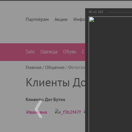
40
из
102
Партнёрам
Акции
Инфо
О нас
Контакты
Sale
Одежда
Обувь
Сумки
Лежанки
Ле
Главная
Общение
Фотогалерея
Клиенты Дог Бу
Клиенты Дог Бутик
Клиенты Дог Бутик