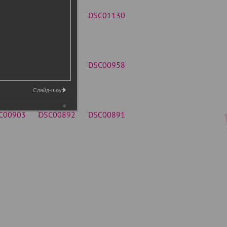
Слайд-шоу: