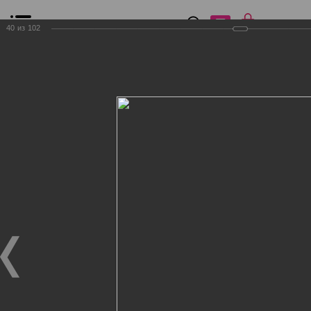
0
₽
0
40
из
102
Список сравнения
Все товары
Фильтр
Главная
Общение
Фотогалерея
Клиенты Дог Бутик
Клиенты Дог Бутик
Клиенты Дог Бутик