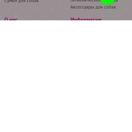
Сумки для собак
Аксессуары для собак
О нас
Информация
Партнёрам
Снятие мерок
Акции
Доставка
О нас
Возврат
Новости
Где купить
Бренды
Блог
Контакты
Следите за нами
+7 (926) 311-64-74
+7 (495) 314-38-00
Все права защищены ООО “Де Бирс”