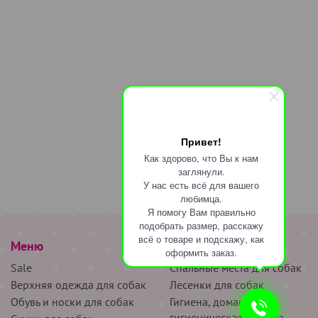
Привет!
Как здорово, что Вы к нам
заглянули.
У нас есть всё для вашего
любимца.
Я помогу Вам правильно
подобрать размер, расскажу
всё о товаре и подскажу, как
Меню
наверх
оформить заказ.
Sale
Спальные места для собак
Верхняя одежда для собак
Лесенки для собак
Обувь и носки для собак
Гигиена, домашняя и
гигиеническая одежда