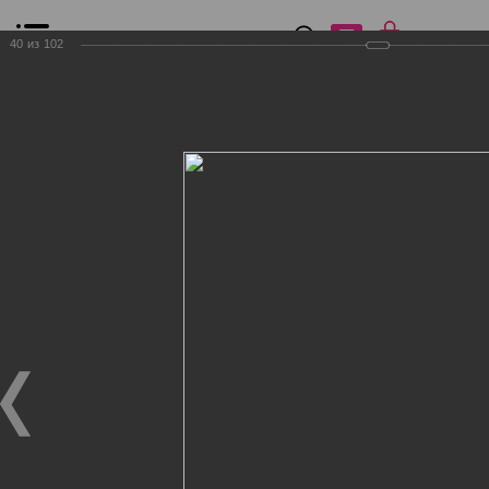
0
₽
0
40
из
102
Список сравнения
Все товары
Фильтр
Главная
Общение
Фотогалерея
Клиенты Дог Бутик
Клиенты Дог Бутик
Клиенты Дог Бутик