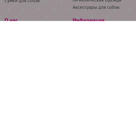
Сумки для собак
Аксессуары для собак
О нас
Информация
Партнёрам
Снятие мерок
Акции
Доставка
О нас
Возврат
Новости
Где купить
Бренды
Блог
Контакты
Следите за нами
+7 (926) 311-64-74
+7 (495) 314-38-00
Все права защищены ООО “Де Бирс”