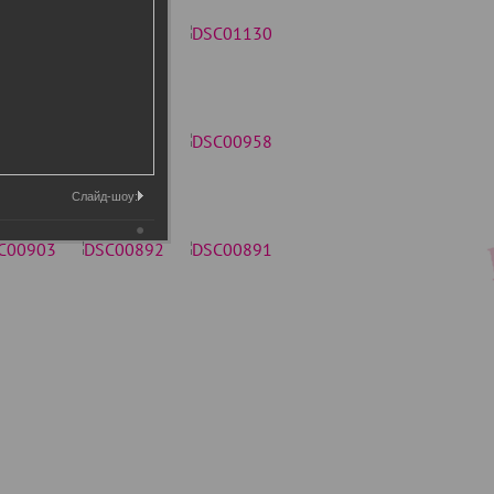
Слайд-шоу: