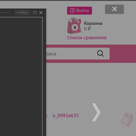
Войти
слайдер
Корзина
0
0
₽
Список сравнения
Фильтр