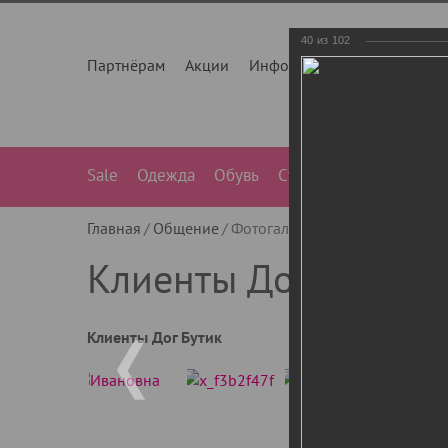
40
из
102
Партнёрам
Акции
Инфо
О нас
Контакты
Sale
Одежда
Обувь
Сумки
Лежанки
Ле
Главная
Общение
Фотогалерея
Клиенты Дог Бу
Клиенты Дог Бутик
Клиенты Дог Бутик