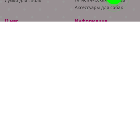
Сумки для собак
Аксессуары для собак
О нас
Информация
Партнёрам
Снятие мерок
Акции
Доставка
О нас
Возврат
Новости
Где купить
Бренды
Блог
Контакты
Следите за нами
+7 (926) 311-64-74
+7 (495) 314-38-00
Все права защищены ООО “Де Бирс”