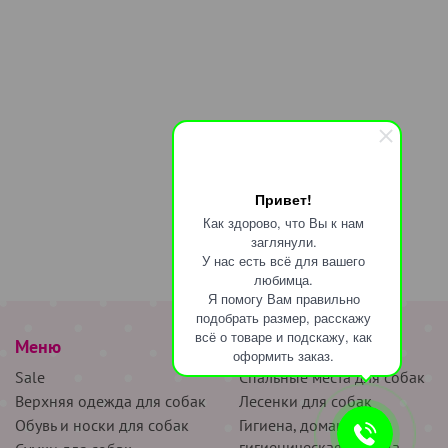
Привет!
Как здорово, что Вы к нам
заглянули.
У нас есть всё для вашего
любимца.
Я помогу Вам правильно
подобрать размер, расскажу
всё о товаре и подскажу, как
Меню
наверх
оформить заказ.
Sale
Спальные места для собак
Верхняя одежда для собак
Лесенки для собак
Обувь и носки для собак
Гигиена, домашняя и
гигиеническая одежда