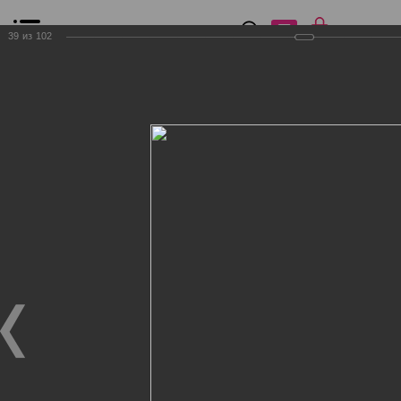
0
₽
0
39
из
102
Список сравнения
Все товары
Фильтр
Главная
Общение
Фотогалерея
Клиенты Дог Бутик
Клиенты Дог Бутик
Клиенты Дог Бутик