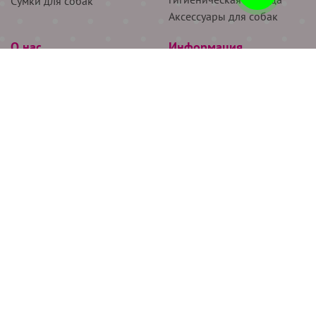
Сумки для собак
Аксессуары для собак
О нас
Информация
Партнёрам
Снятие мерок
Акции
Доставка
О нас
Возврат
Новости
Где купить
Бренды
Блог
Контакты
Следите за нами
+7 (926) 311-64-74
+7 (495) 314-38-00
Все права защищены ООО “Де Бирс”