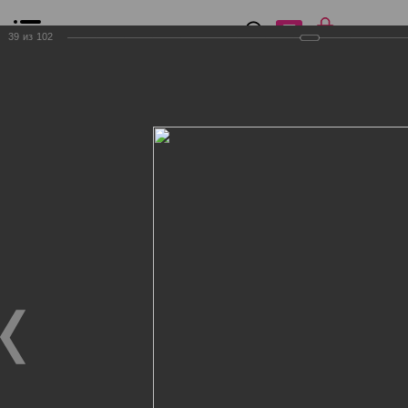
0
₽
0
39
из
102
Список сравнения
Все товары
Фильтр
Главная
Общение
Фотогалерея
Клиенты Дог Бутик
Клиенты Дог Бутик
Клиенты Дог Бутик