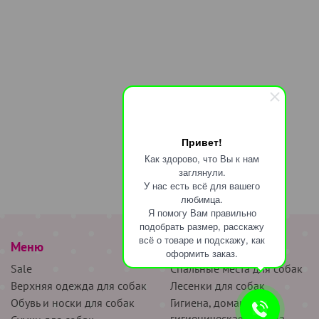
Привет!
Как здорово, что Вы к нам
заглянули.
У нас есть всё для вашего
любимца.
Я помогу Вам правильно
подобрать размер, расскажу
всё о товаре и подскажу, как
Меню
наверх
оформить заказ.
Sale
Спальные места для собак
Верхняя одежда для собак
Лесенки для собак
Обувь и носки для собак
Гигиена, домашняя и
гигиеническая одежда