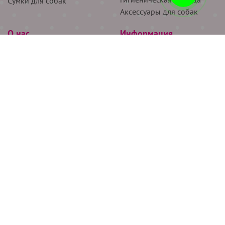
Сумки для собак
Аксессуары для собак
О нас
Информация
Партнёрам
Снятие мерок
Акции
Доставка
О нас
Возврат
Новости
Где купить
Бренды
Блог
Контакты
Следите за нами
+7 (926) 311-64-74
+7 (495) 314-38-00
Все права защищены ООО “Де Бирс”