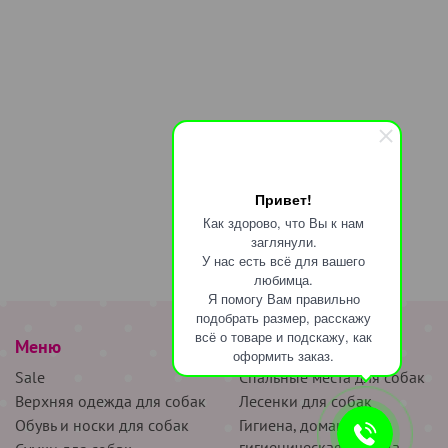
Привет!
Как здорово, что Вы к нам
заглянули.
У нас есть всё для вашего
любимца.
Я помогу Вам правильно
подобрать размер, расскажу
всё о товаре и подскажу, как
Меню
наверх
оформить заказ.
Sale
Спальные места для собак
Верхняя одежда для собак
Лесенки для собак
Обувь и носки для собак
Гигиена, домашняя и
гигиеническая одежда