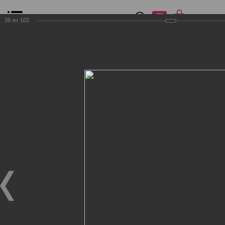
0
₽
0
39
из
102
Список сравнения
Все товары
Фильтр
Главная
Общение
Фотогалерея
Клиенты Дог Бутик
Клиенты Дог Бутик
Клиенты Дог Бутик