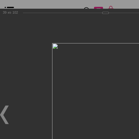
0
₽
0
39
из
102
Список сравнения
Все товары
Фильтр
Главная
Общение
Фотогалерея
Клиенты Дог Бутик
Клиенты Дог Бутик
Клиенты Дог Бутик