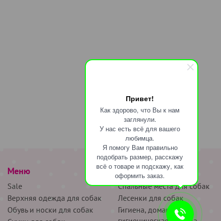
Привет!
Как здорово, что Вы к нам
заглянули.
У нас есть всё для вашего
любимца.
Я помогу Вам правильно
подобрать размер, расскажу
всё о товаре и подскажу, как
Меню
наверх
оформить заказ.
Sale
Спальные места для собак
Верхняя одежда для собак
Лесенки для собак
Обувь и носки для собак
Гигиена, домашняя и
гигиеническая одежда