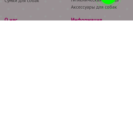
Сумки для собак
Аксессуары для собак
О нас
Информация
Партнёрам
Снятие мерок
Акции
Доставка
О нас
Возврат
Новости
Где купить
Бренды
Блог
Контакты
Следите за нами
+7 (926) 311-64-74
+7 (495) 314-38-00
Все права защищены ООО “Де Бирс”