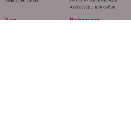
Сумки для собак
Аксессуары для собак
О нас
Информация
Партнёрам
Снятие мерок
Акции
Доставка
О нас
Возврат
Новости
Где купить
Бренды
Блог
Контакты
Следите за нами
+7 (926) 311-64-74
+7 (495) 314-38-00
Все права защищены ООО “Де Бирс”