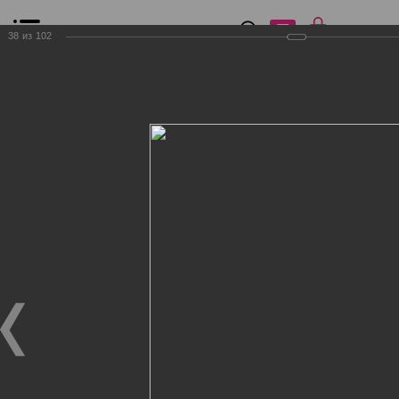
0
₽
0
38
из
102
Список сравнения
Все товары
Фильтр
Главная
Общение
Фотогалерея
Клиенты Дог Бутик
Клиенты Дог Бутик
Клиенты Дог Бутик