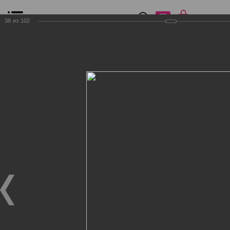
0
₽
0
38
из
102
Список сравнения
Все товары
Фильтр
Главная
Общение
Фотогалерея
Клиенты Дог Бутик
Клиенты Дог Бутик
Клиенты Дог Бутик