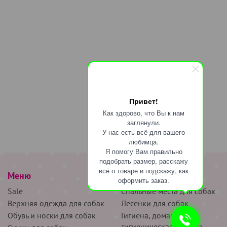
Привет!
Как здорово, что Вы к нам
заглянули.
У нас есть всё для вашего
любимца.
Я помогу Вам правильно
подобрать размер, расскажу
всё о товаре и подскажу, как
Меню
наверх
оформить заказ.
Sale
Спальные места для собак
Верхняя одежда для собак
Лесенки для собак
Обувь и носки для собак
Гигиена, домашняя и
гигиеническая одежда