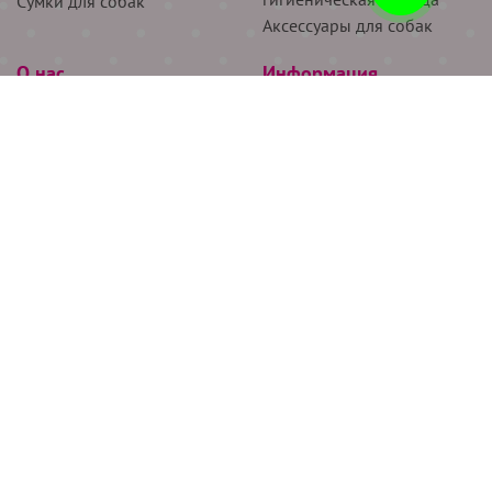
Сумки для собак
Аксессуары для собак
О нас
Информация
Партнёрам
Снятие мерок
Акции
Доставка
О нас
Возврат
Новости
Где купить
Бренды
Блог
Контакты
Следите за нами
+7 (926) 311-64-74
+7 (495) 314-38-00
Все права защищены ООО “Де Бирс”