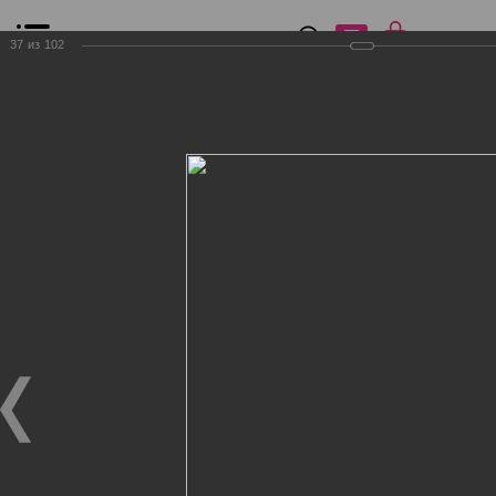
0
₽
0
37
из
102
Список сравнения
Все товары
Фильтр
Главная
Общение
Фотогалерея
Клиенты Дог Бутик
Клиенты Дог Бутик
Клиенты Дог Бутик