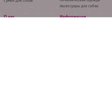
Сумки для собак
Аксессуары для собак
О нас
Информация
Партнёрам
Снятие мерок
Акции
Доставка
О нас
Возврат
Новости
Где купить
Бренды
Блог
Контакты
Следите за нами
+7 (926) 311-64-74
+7 (495) 314-38-00
Все права защищены ООО “Де Бирс”