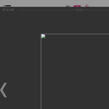
0
₽
0
37
из
102
Список сравнения
Все товары
Фильтр
Главная
Общение
Фотогалерея
Клиенты Дог Бутик
Клиенты Дог Бутик
Клиенты Дог Бутик