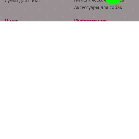
Сумки для собак
Аксессуары для собак
О нас
Информация
Партнёрам
Снятие мерок
Акции
Доставка
О нас
Возврат
Новости
Где купить
Бренды
Блог
Контакты
Следите за нами
+7 (926) 311-64-74
+7 (495) 314-38-00
Все права защищены ООО “Де Бирс”