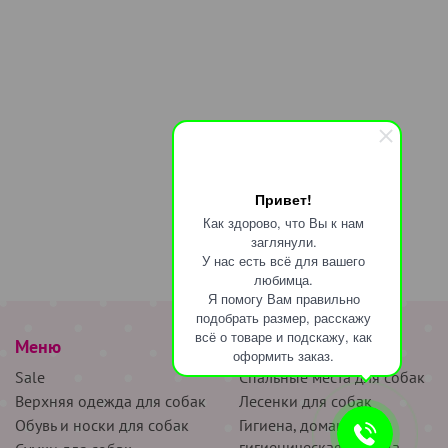
Привет!
Как здорово, что Вы к нам
заглянули.
У нас есть всё для вашего
любимца.
Я помогу Вам правильно
подобрать размер, расскажу
всё о товаре и подскажу, как
Меню
наверх
оформить заказ.
Sale
Спальные места для собак
Верхняя одежда для собак
Лесенки для собак
Обувь и носки для собак
Гигиена, домашняя и
гигиеническая одежда