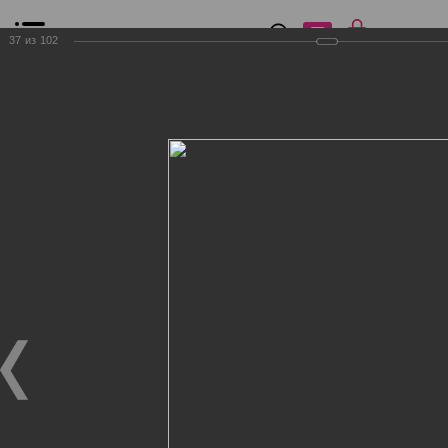
0
₽
0
37
из
102
Список сравнения
Все товары
Фильтр
Главная
Общение
Фотогалерея
Клиенты Дог Бутик
Клиенты Дог Бутик
Клиенты Дог Бутик