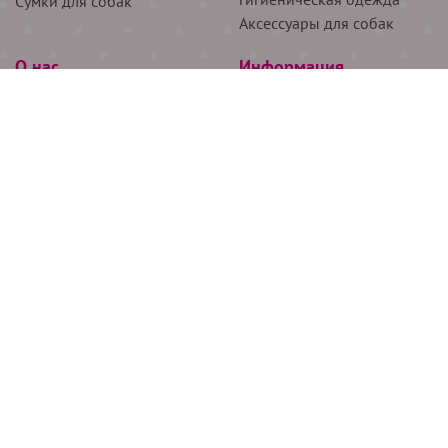
Сумки для собак
Аксессуары для собак
О нас
Информация
Партнёрам
Снятие мерок
Акции
Доставка
О нас
Возврат
Новости
Где купить
Бренды
Блог
Контакты
Следите за нами
+7 (926) 311-64-74
+7 (495) 314-38-00
Все права защищены ООО “Де Бирс”