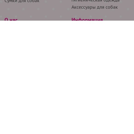
Сумки для собак
Аксессуары для собак
О нас
Информация
Партнёрам
Снятие мерок
Акции
Доставка
О нас
Возврат
Новости
Где купить
Бренды
Блог
Контакты
Следите за нами
+7 (926) 311-64-74
+7 (495) 314-38-00
Все права защищены ООО “Де Бирс”