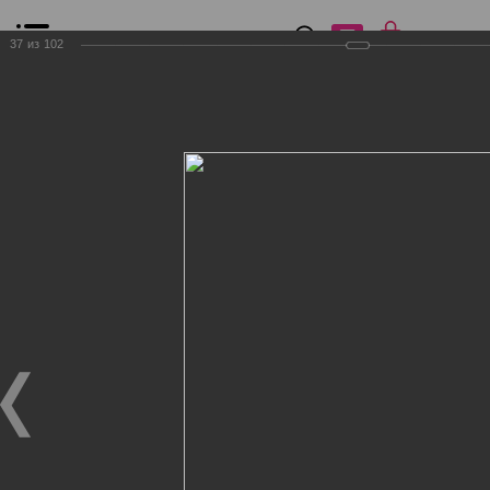
0
₽
0
37
из
102
Список сравнения
Все товары
Фильтр
Главная
Общение
Фотогалерея
Клиенты Дог Бутик
Клиенты Дог Бутик
Клиенты Дог Бутик