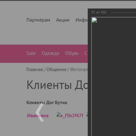
37
из
102
Партнёрам
Акции
Инфо
О нас
Контакты
Sale
Одежда
Обувь
Сумки
Лежанки
Ле
Главная
Общение
Фотогалерея
Клиенты Дог Бу
Клиенты Дог Бутик
Клиенты Дог Бутик