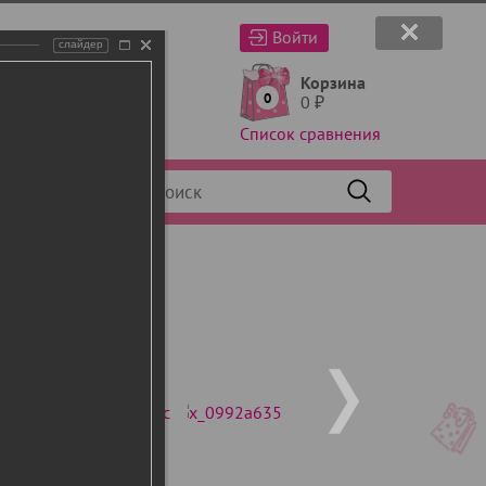
Войти
слайдер
Корзина
0
0
₽
Список сравнения
Фильтр