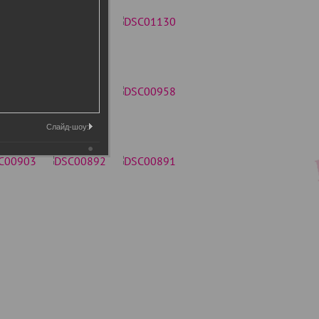
Слайд-шоу: