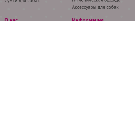
Сумки для собак
Аксессуары для собак
О нас
Информация
Партнёрам
Снятие мерок
Акции
Доставка
О нас
Возврат
Новости
Где купить
Бренды
Блог
Контакты
Следите за нами
+7 (926) 311-64-74
+7 (495) 314-38-00
Все права защищены ООО “Де Бирс”