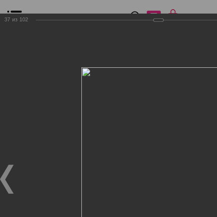
0
₽
0
37
из
102
Список сравнения
Все товары
Фильтр
Главная
Общение
Фотогалерея
Клиенты Дог Бутик
Клиенты Дог Бутик
Клиенты Дог Бутик