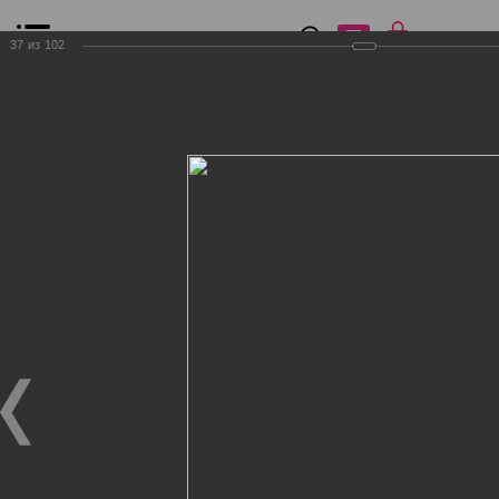
0
₽
0
37
из
102
Список сравнения
Все товары
Фильтр
Главная
Общение
Фотогалерея
Клиенты Дог Бутик
Клиенты Дог Бутик
Клиенты Дог Бутик