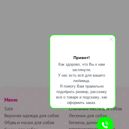
Привет!
Как здорово, что Вы к нам
заглянули.
У нас есть всё для вашего
любимца.
Я помогу Вам правильно
подобрать размер, расскажу
всё о товаре и подскажу, как
Меню
наверх
оформить заказ.
Sale
Спальные места для собак
Верхняя одежда для собак
Лесенки для собак
Обувь и носки для собак
Гигиена, домашняя и
гигиеническая одежда