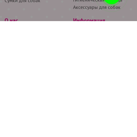
Сумки для собак
Аксессуары для собак
О нас
Информация
Партнёрам
Снятие мерок
Акции
Доставка
О нас
Возврат
Новости
Где купить
Бренды
Блог
Контакты
Следите за нами
+7 (926) 311-64-74
+7 (495) 314-38-00
Все права защищены ООО “Де Бирс”